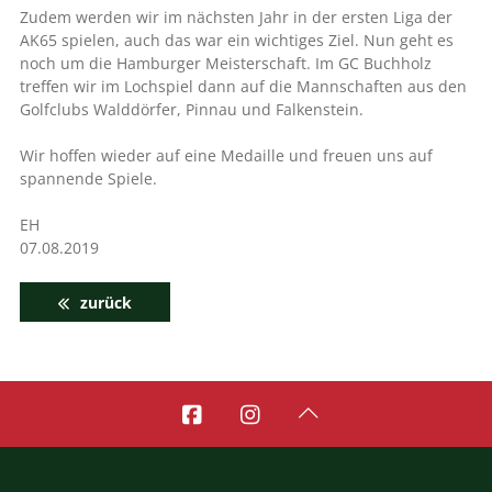
Zudem werden wir im nächsten Jahr in der ersten Liga der
AK65 spielen, auch das war ein wichtiges Ziel. Nun geht es
noch um die Hamburger Meisterschaft. Im GC Buchholz
treffen wir im Lochspiel dann auf die Mannschaften aus den
Golfclubs Walddörfer, Pinnau und Falkenstein.
Wir hoffen wieder auf eine Medaille und freuen uns auf
spannende Spiele.
EH
07.08.2019
zurück


