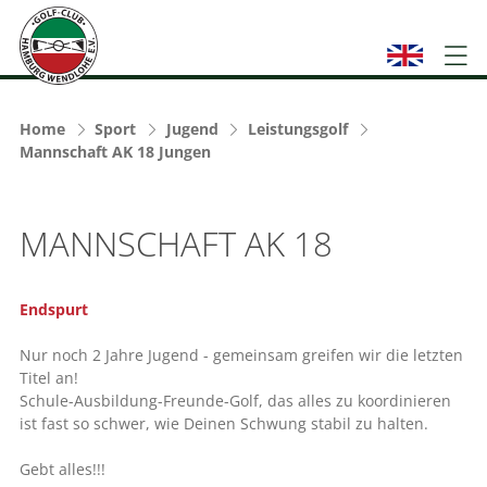
Home
Sport
Jugend
Leistungsgolf
Mannschaft AK 18 Jungen
MANNSCHAFT AK 18
Endspurt
Nur noch 2 Jahre Jugend - gemeinsam greifen wir die letzten
Titel an!
Schule-Ausbildung-Freunde-Golf, das alles zu koordinieren
ist fast so schwer, wie Deinen Schwung stabil zu halten.
Gebt alles!!!