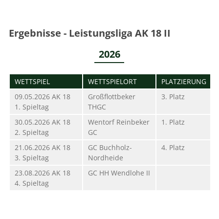
Ergebnisse - Leistungsliga AK 18 II
2026
WETTSPIEL
WETTSPIELORT
PLATZIERUNG
09.05.2026 AK 18
Großflottbeker
3. Platz
1. Spieltag
THGC
30.05.2026 AK 18
Wentorf Reinbeker
1. Platz
2. Spieltag
GC
21.06.2026 AK 18
GC Buchholz-
4. Platz
3. Spieltag
Nordheide
23.08.2026 AK 18
GC HH Wendlohe II
4. Spieltag