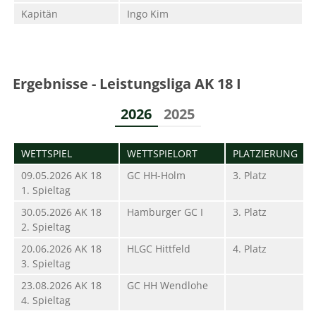
Kapitän
Ingo Kim
Ergebnisse - Leistungsliga AK 18 I
2026
2025
WETTSPIEL
WETTSPIELORT
PLATZIERUNG
09.05.2026 AK 18
GC HH-Holm
3. Platz
1. Spieltag
30.05.2026 AK 18
Hamburger GC I
3. Platz
2. Spieltag
20.06.2026 AK 18
HLGC Hittfeld
4. Platz
3. Spieltag
23.08.2026 AK 18
GC HH Wendlohe
4. Spieltag