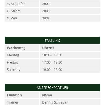
A. Schaefer
2009
C. Ström
2009
C. Witt
2009
TRAINING
Wochentag
Uhrzeit
Montag
18:00 - 19:30
Freitag
17:00 - 18:30
Samstag
10:00 - 12:00
ANSPRECHPARTNER
Funktion
Name
Trainer
Dennis Schieder