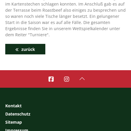
im Kartenstechen schlagen konnten. Im Anschluß gab es auf
der Terrasse beim Roastbeef also einiges zu besprechen und
so waren noch viele Tische länger besetzt. Ein gelungener
Start in die Saison war es auf alle Fälle. Die gesamten
Ergebnisse finden Sie in unserem Wettspielkalender unter
dem Reiter "Turniere".
zurück



Kontakt
Datenschutz
Sitemap
Impressum