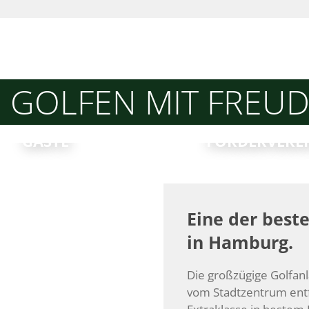
GOLFEN MIT FREU

GÄSTE
FÖRDERVERE
Eine der best
in Hamburg.
Die großzügige Golfan
vom Stadtzentrum entfe